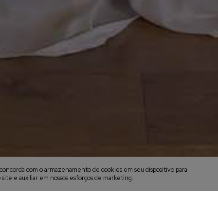
cê concorda com o armazenamento de cookies em seu dispositivo para
 site e auxiliar em nossos esforços de marketing.