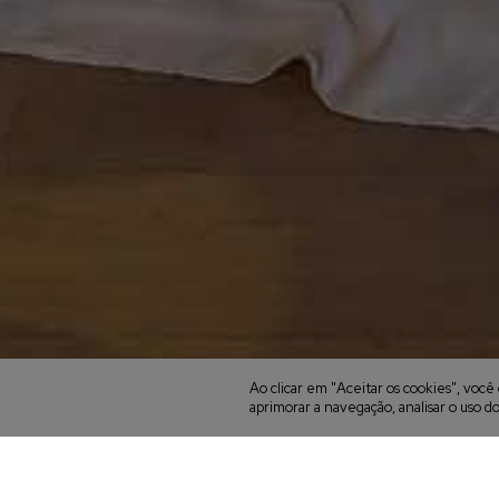
Ao clicar em "Aceitar os cookies", vo
aprimorar a navegação, analisar o uso do