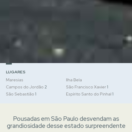
LUGARES
Maresias
Ilha Bela
Campos do Jordão
2
São Francisco Xavier
1
São Sebastião
1
Espírito Santo do Pinhal
1
Pousadas em São Paulo desvendam as
grandiosidade desse estado surpreendente