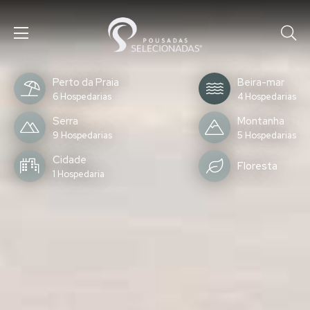
Perto da Praia
Beira-mar
6 Hospedarias
4 Hospedarias
Serra
Montanha
9 Hospedarias
5 Hospedarias
Cidade
Floresta
1 Hospedaria