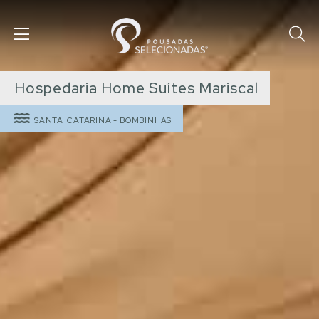
Hospedaria Home Suítes Mariscal
SANTA CATARINA
-
BOMBINHAS