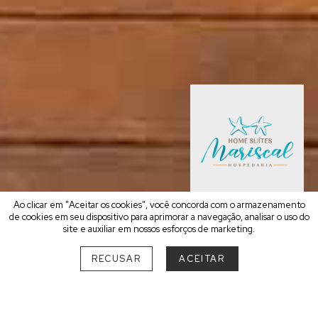
Ao clicar em "Aceitar os cookies", você concorda com o armazenamento
RESERVE AGORA
7 Suítes
de cookies em seu dispositivo para aprimorar a navegação, analisar o uso do
site e auxiliar em nossos esforços de marketing.
RECUSAR
ACEITAR
INAUGURAÇÃO
•
2020
Avenida Aroeira da Praia - Canto Grande
Bombinhas - Santa Catarina