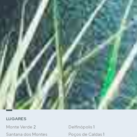
LUGARES
Monte Verde
2
Delfinópolis
1
Santana dos Montes
Poços de Caldas
1