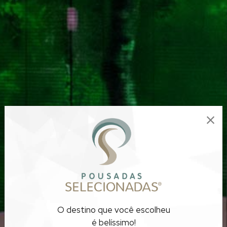
POUSADAS COM
O destino que você escolheu
BANHEIRA
é belíssimo!