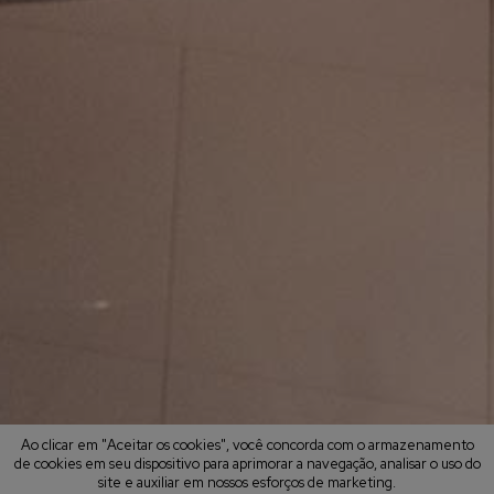
Ao clicar em "Aceitar os cookies", você concorda com o armazenamento
de cookies em seu dispositivo para aprimorar a navegação, analisar o uso do
site e auxiliar em nossos esforços de marketing.