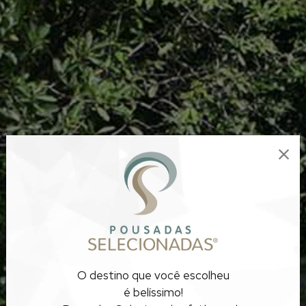
POUSADAS COM
O destino que você escolheu
CACHOEIRA
é belíssimo!