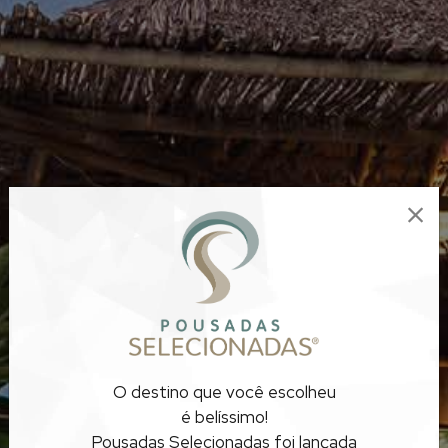
INTEGRAÇÃO DA
O destino que você escolheu
NATUREZA
é belíssimo!
Pousadas Selecionadas foi lançada