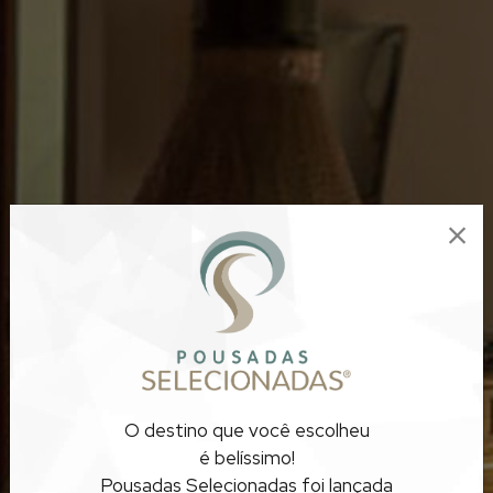
POUSADAS COM
O destino que você escolheu
LAREIRA
é belíssimo!
Pousadas Selecionadas foi lançada