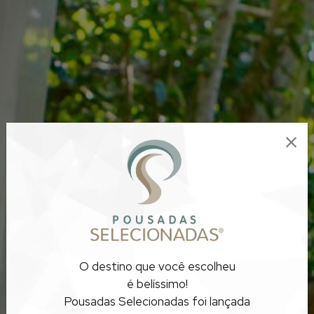
POUSADAS COM
O destino que você escolheu
MASSAGEM
é belíssimo!
Pousadas Selecionadas foi lançada
MINAS GERAIS