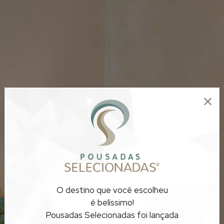
POUSADAS PET
O destino que você escolheu
FRIENDLY
é belíssimo!
Pousadas Selecionadas foi lançada
SÃO PAULO