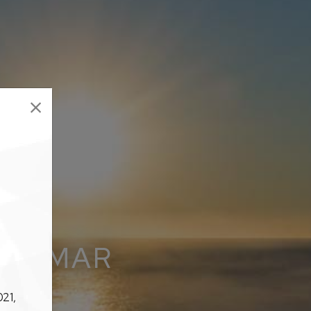
A O MAR
21,