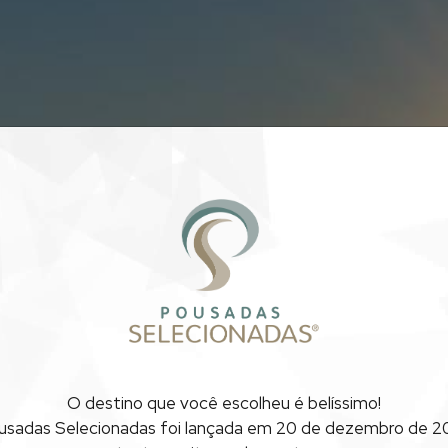
AS COM VISTA PAR
O destino que você escolheu
é belíssimo!
SÃO PAULO
usadas Selecionadas foi lançada
em 20 de dezembro de 20