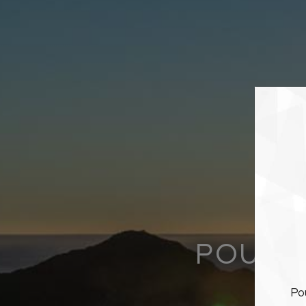
POUSAD
Po