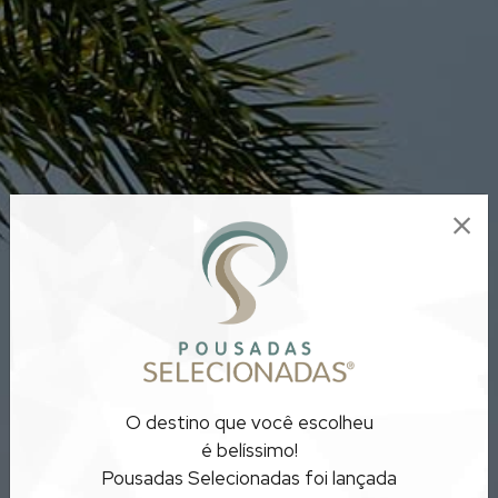
POUSADAS PARA
O destino que você escolheu
CASAIS
é belíssimo!
Pousadas Selecionadas foi lançada
MINAS GERAIS