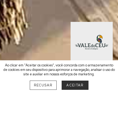
Ao clicar em "Aceitar os cookies", você concorda com o armazenamento
RESERVE AGORA
22 Suítes
de cookies em seu dispositivo para aprimorar a navegação, analisar o uso do
site e auxiliar em nossos esforços de marketing.
RECUSAR
ACEITAR
INAUGURAÇÃO
•
2005
Estrada S.J.B. Glória - Babilônia, km 25 - Zona rural
Delfinópolis - Minas Gerais
Venha vivenciar a Serra da Canastra com todo