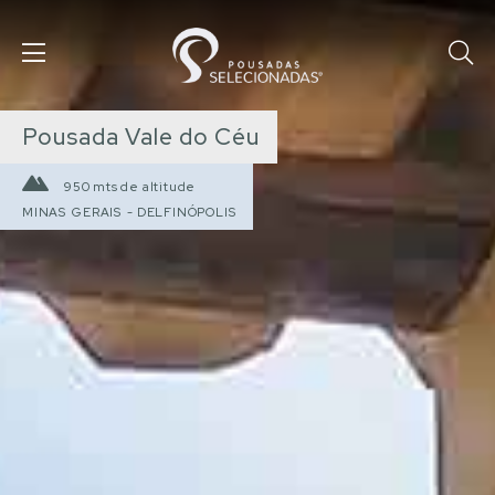
Pousada Vale do Céu
950 mts de altitude
MINAS GERAIS
-
DELFINÓPOLIS