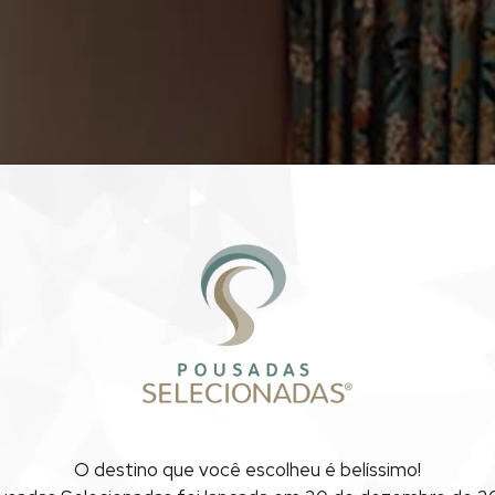
POUSADAS
BOUTIQU
O destino que você escolheu
é belíssimo!
RIO DE JANEIRO