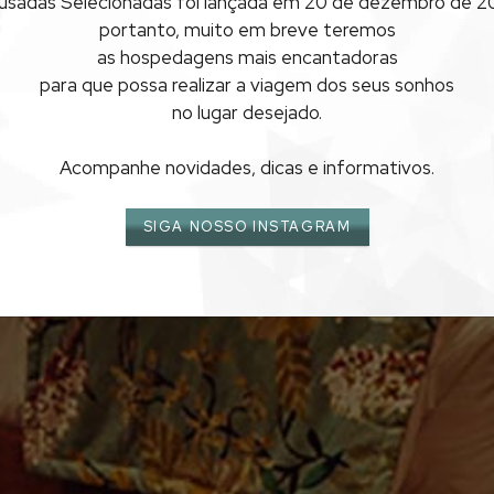
usadas Selecionadas foi lançada
em 20 de dezembro de 20
PARATY
portanto, muito em breve teremos
as hospedagens mais encantadoras
para que possa realizar
a viagem dos seus sonhos
no lugar desejado.
Acompanhe novidades, dicas e informativos.
SIGA NOSSO INSTAGRAM