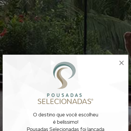
POUSADAS
O destino que você escolheu
PARA DESCANSAR
é belíssimo!
Pousadas Selecionadas foi lançada