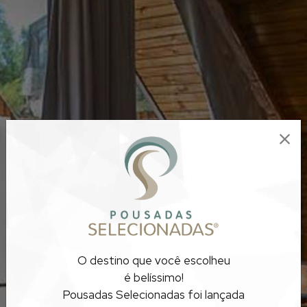
POUSADAS
O destino que você escolheu
REQUINTE
é belíssimo!
Pousadas Selecionadas foi lançada
RIO GRANDE DO SUL