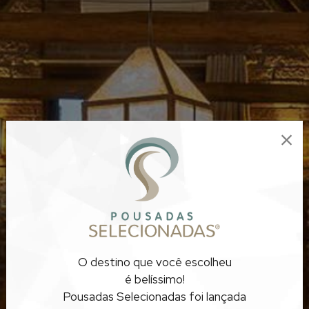
POUSADAS
O destino que você escolheu
RUSTICAS
é belíssimo!
Pousadas Selecionadas foi lançada
SANTA CATARINA