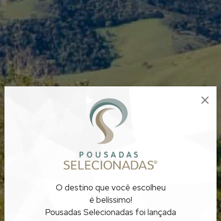
POUSADAS
O destino que você escolheu
COM TRANQUILIDADE
é belíssimo!
Pousadas Selecionadas foi lançada
RIO DE JANEIRO