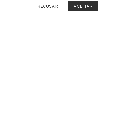
RECUSAR
ACEITAR
ESCOLHA O MELHOR DESTINO
PARA O SEU CASAMENTO
SUL
SANTA CATARINA
Florianópolis
2