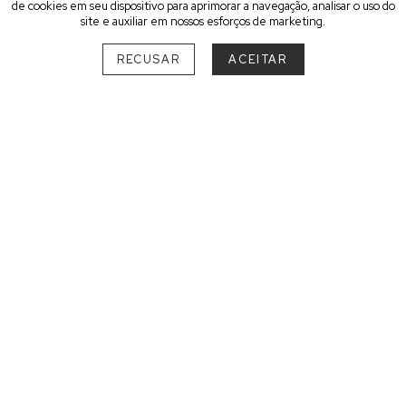
de cookies em seu dispositivo para aprimorar a navegação, analisar o uso do
site e auxiliar em nossos esforços de marketing.
RECUSAR
ACEITAR
ESCOLHA O SEU MELHOR
DESTINO
SUL
PARANÁ
São Luiz do Purunã
1
RIO GRANDE DO SUL
Bento Gonçalves
1
SANTA CATARINA
Florianópolis
1
Praia do Rosa
1