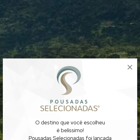
POUSADAS COM VISTA
O destino que você escolheu
PARA MONTANHA
é belíssimo!
Pousadas Selecionadas foi lançada