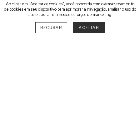
Ao clicar em "Aceitar os cookies", você concorda com o armazenamento
de cookies em seu dispositivo para aprimorar a navegação, analisar o uso do
site e auxiliar em nossos esforços de marketing.
RECUSAR
ACEITAR
ESCOLHA O SEU MELHOR
DESTINO
SUL
PARANÁ
São Luiz do Purunã
1
RIO GRANDE DO SUL
Bento Gonçalves
1
SANTA CATARINA
Bombinhas
1
Florianópolis
3
Praia do Rosa
2