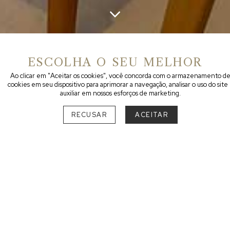
ESCOLHA O SEU MELHOR
Ao clicar em "Aceitar os cookies", você concorda com o armazenamento d
DESTINO
cookies em seu dispositivo para aprimorar a navegação, analisar o uso do site
auxiliar em nossos esforços de marketing.
COM ESTILO
CONTEMPORÂNEO
RECUSAR
ACEITAR
SUL
PARANÁ
São Luiz do Purunã
1
RIO GRANDE DO SUL
Bento Gonçalves
1
SANTA CATARINA