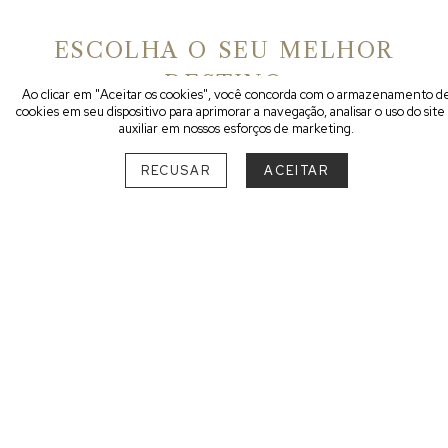
ESCOLHA O SEU MELHOR
DESTINO
Ao clicar em "Aceitar os cookies", você concorda com o armazenamento d
cookies em seu dispositivo para aprimorar a navegação, analisar o uso do site
auxiliar em nossos esforços de marketing.
SUL
RECUSAR
ACEITAR
PARANÁ
São Luiz do Purunã
1
RIO GRANDE DO SUL
Bento Gonçalves
1
SANTA CATARINA
Bombinhas
2
Florianópolis
2
Praia do Rosa
2
Urubici
1