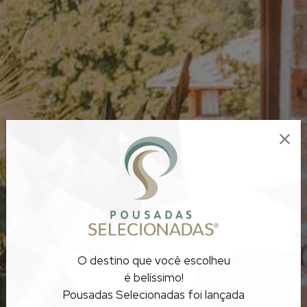
POUSADAS
O destino que você escolheu
ROMÂNTICAS
é belíssimo!
Pousadas Selecionadas foi lançada
RIO DE JANEIRO