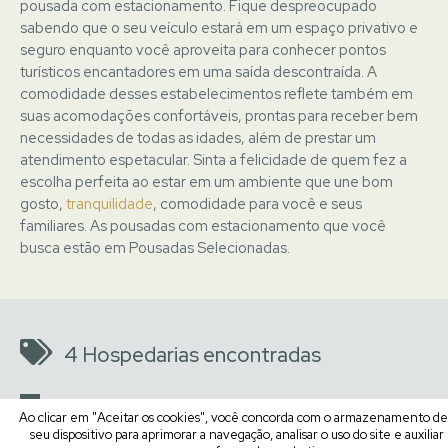
pousada com estacionamento. Fique despreocupado
sabendo que o seu veículo estará em um espaço privativo e
seguro enquanto você aproveita para conhecer pontos
turísticos encantadores em uma saída descontraída. A
comodidade desses estabelecimentos reflete também em
suas acomodações confortáveis, prontas para receber bem
necessidades de todas as idades, além de prestar um
atendimento espetacular. Sinta a felicidade de quem fez a
escolha perfeita ao estar em um ambiente que une bom
gosto,
tranquilidade
, comodidade para você e seus
familiares. As pousadas com estacionamento que você
busca estão em
Pousadas Selecionadas
.
4 Hospedarias encontradas
Ao clicar em "Aceitar os cookies", você concorda com o armazenamento d
EXPLORAR
seu dispositivo para aprimorar a navegação, analisar o uso do site e auxilia