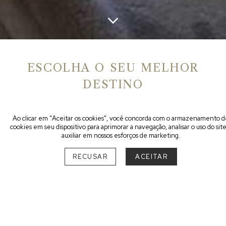
ESCOLHA O SEU MELHOR
DESTINO
Ao clicar em "Aceitar os cookies", você concorda com o armazenamento d
SUL
cookies em seu dispositivo para aprimorar a navegação, analisar o uso do sit
auxiliar em nossos esforços de marketing.
SANTA CATARINA
RECUSAR
ACEITAR
Praia do Rosa
1
Urubici
1