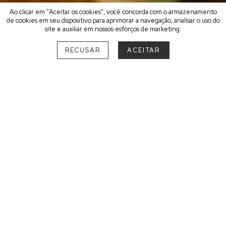
Ao clicar em "Aceitar os cookies", você concorda com o armazenamento
de cookies em seu dispositivo para aprimorar a navegação, analisar o uso do
site e auxiliar em nossos esforços de marketing.
RECUSAR
ACEITAR
ESCOLHA O SEU MELHOR
DESTINO
SUL
RIO GRANDE DO SUL
Bento Gonçalves
1
SANTA CATARINA
Bombinhas
2
Florianópolis
3
Praia do Rosa
2
Urubici
1