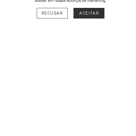
auxiliar em nossos esforços de marketing.
DESTINO
RECUSAR
ACEITAR
SUL
SANTA CATARINA
Urubici
1
Pousadas com cachoeiras para
surpreender-se em sua conexão com o
meio ambiente
O sonho de estar em um cenário envolto por belezas naturais
se realizará nas pousadas com cachoeiras. Essas
hospedagens oferecem uma
integração da natureza
nos
paraísos de águas revigorantes. A harmonia entre instalações