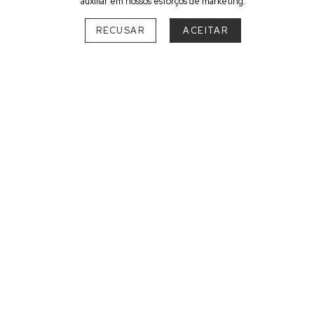
auxiliar em nossos esforços de marketing.
DESTINO
RECUSAR
ACEITAR
SUL
SANTA CATARINA
Urubici
1
Pousadas com cachoeiras para
surpreender-se em sua conexão com o
meio ambiente
O sonho de estar em um cenário envolto por belezas naturais
se realizará nas pousadas com cachoeiras. Essas
hospedagens oferecem uma
integração da natureza
nos
paraísos de águas revigorantes. A harmonia entre instalações