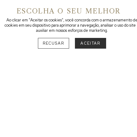
ESCOLHA O SEU MELHOR
DESTINO
Ao clicar em "Aceitar os cookies", você concorda com o armazenamento d
cookies em seu dispositivo para aprimorar a navegação, analisar o uso do site
auxiliar em nossos esforços de marketing.
RECUSAR
ACEITAR
SUL
RIO GRANDE DO SUL
Bento Gonçalves
1
SANTA CATARINA
Florianópolis
4
Pousadas pet friendly com atendimento